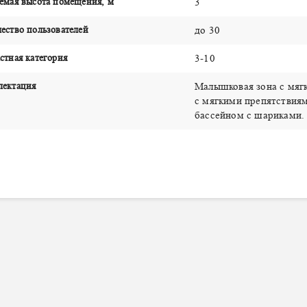
емая высота помещения, м
3
ество пользователей
до 30
стная категория
3-10
лектация
Малышковая зона с мяг
с мягкими препятствия
бассейном с шариками.