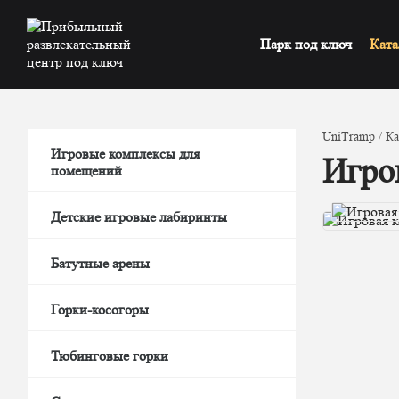
Парк под ключ
Ката
UniTramp
Ка
Игровые комплексы для
Игро
помещений
Детские игровые лабиринты
Батутные арены
Горки-косогоры
Тюбинговые горки