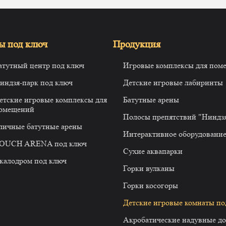
ы под ключ
Продукция
атутный центр под ключ
Игровые комплексы для пом
индзя-парк под ключ
Детские игровые лабиринты
етские игровые комплексы для
Батутные арены
омещений
Полосы препятствий "Ниндз
личные батутные арены
Интерактивное оборудовани
OUCH ARENA под ключ
Сухие аквапарки
калодром под ключ
Горки вулканы
Горки косогоры
Детские игровые комнаты по
Акробатические надувные д