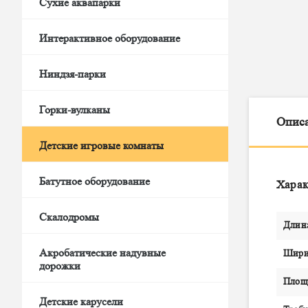
Сухие аквапарки
Интерактивное оборудование
Ниндзя-парки
Горки-вулканы
Опис
Детские игровые комнаты
Батутное оборудование
Харак
Скалодромы
Длин
Акробатические надувные
Шири
дорожки
Площа
Детские карусели