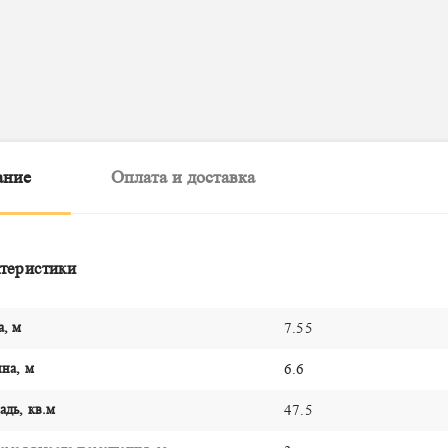
ание
Оплата и доставка
теристики
а, м
7.55
на, м
6.6
дь, кв.м
47.5