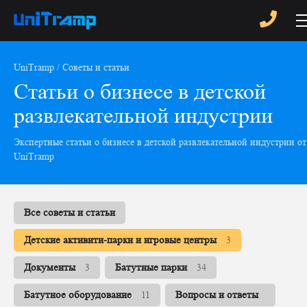
UniTramp
Советы и статьи
Статьи о бизнесе в детской
развлекательной индустрии
Экспертные статьи о бизнесе в детской развлекательной индустрии от
UniTramp
Все советы и статьи
Детские активити-парки и игровые центры
3
Документы
3
Батутные парки
34
Батутное оборудование
11
Вопросы и ответы