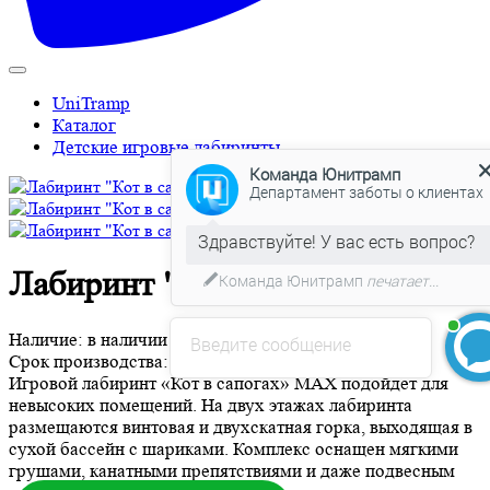
UniTramp
Каталог
Команда Юнитрамп
Детские игровые лабиринты
Департамент заботы о клиентах
Команда Юнитрамп
печатает...
Лабиринт "Кот в сапогах" MAX
Введите сообщение
Наличие:
в наличии
Срок производства:
уточняйте
Игровой лабиринт «Кот в сапогах» MAX подойдет для
невысоких помещений. На двух этажах лабиринта
размещаются винтовая и двухскатная горка, выходящая в
БЕСПЛАТНЫЙ 3D-проект
сухой бассейн с шариками. Комплекс оснащен мягкими
грушами, канатными препятствиями и даже подвесным