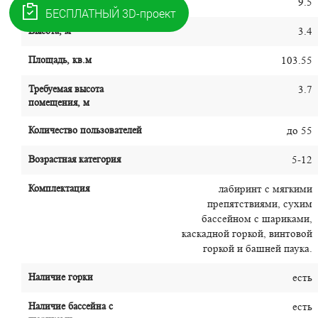
Ширина, м
9.5
Высота, м
3.4
Площадь, кв.м
103.55
Требуемая высота
3.7
помещения, м
Количество пользователей
до 55
Возрастная категория
5-12
Комплектация
лабиринт с мягкими
препятствиями, сухим
бассейном с шариками,
каскадной горкой, винтовой
горкой и башней паука.
Наличие горки
есть
Наличие бассейна с
есть