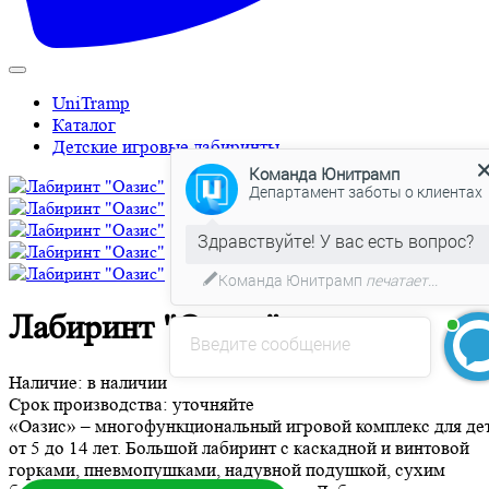
UniTramp
Каталог
Команда Юнитрамп
Детские игровые лабиринты
Департамент заботы о клиентах
Команда Юнитрамп
печатает...
Введите сообщение
Лабиринт "Оазис"
Наличие:
в наличии
Срок производства:
уточняйте
«Оазис» – многофункциональный игровой комплекс для де
БЕСПЛАТНЫЙ 3D-проект
от 5 до 14 лет. Большой лабиринт с каскадной и винтовой
горками, пневмопушками, надувной подушкой, сухим