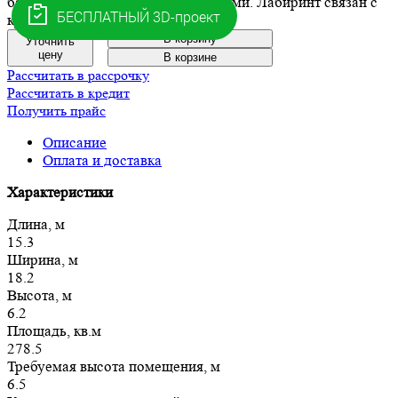
бассейном и мягкими препятствиями. Лабиринт связан с
красочной сетью и башней паука.
В корзину
Уточнить
цену
В корзине
Рассчитать в рассрочку
Рассчитать в кредит
Получить прайс
Описание
Оплата и доставка
Характеристики
Длина, м
15.3
Ширина, м
18.2
Высота, м
6.2
Площадь, кв.м
278.5
Требуемая высота помещения, м
6.5