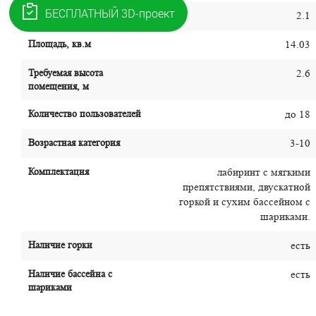
Высота, м
2.1
Площадь, кв.м
14.03
Требуемая высота
2.6
помещения, м
Количество пользователей
до 18
Возрастная категория
3-10
Комплектация
лабиринт с мягкими
препятствиями, двускатной
горкой и сухим бассейном с
шариками.
Наличие горки
есть
Наличие бассейна с
есть
шариками