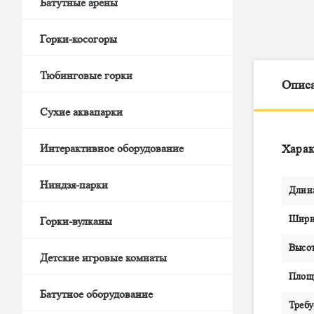
Батутные арены
Горки-косогоры
Тюбинговые горки
Опис
Сухие аквапарки
Интерактивное оборудование
Харак
Ниндзя-парки
Длин
Шири
Горки-вулканы
Высот
Детские игровые комнаты
Площа
Батутное оборудование
Требу