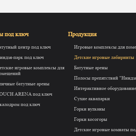
ы под ключ
Продукция
атутный центр под ключ
Игровые комплексы для пом
индзя-парк под ключ
Детские игровые лабиринты
етские игровые комплексы для
Батутные арены
омещений
Полосы препятствий "Ниндз
личные батутные арены
Интерактивное оборудовани
OUCH ARENA под ключ
Сухие аквапарки
калодром под ключ
Горки вулканы
Горки косогоры
Детские игровые комнаты по