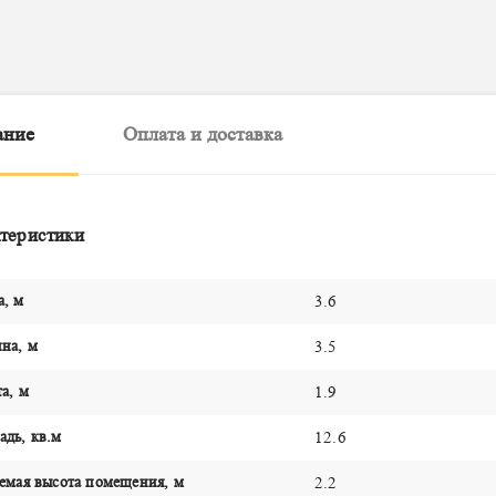
ание
Оплата и доставка
теристики
а, м
3.6
на, м
3.5
а, м
1.9
дь, кв.м
12.6
емая высота помещения, м
2.2