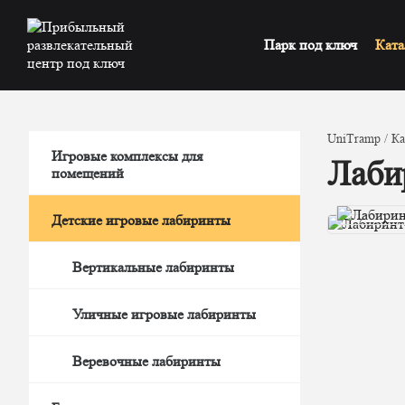
Парк под ключ
Ката
UniTramp
Ка
Игровые комплексы для
Лаби
помещений
Детские игровые лабиринты
Вертикальные лабиринты
Уличные игровые лабиринты
Веревочные лабиринты