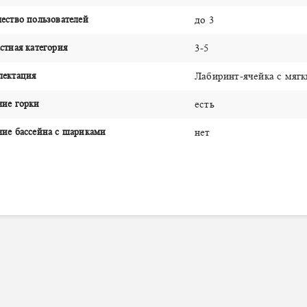
ество пользователей
до 3
стная категория
3-5
лектация
Лабиринт-ячейка с мяг
чие горки
есть
ие бассейна с шариками
нет