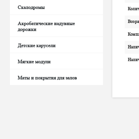
Скалодромы
Колич
Возра
Акробатические надувные
дорожки
Комп
Детские карусели
Нали
Налич
Мягкие модули
Маты и покрытия для залов