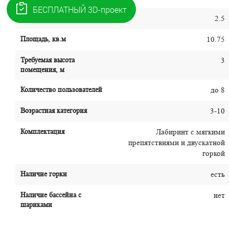
Высота, м
2.5
Площадь, кв.м
10.75
Требуемая высота
3
помещения, м
Количество пользователей
до 8
Возрастная категория
3-10
Комплектация
Лабиринт с мягкими
препятствиями и двускатной
горкой
Наличие горки
есть
Наличие бассейна с
нет
шариками