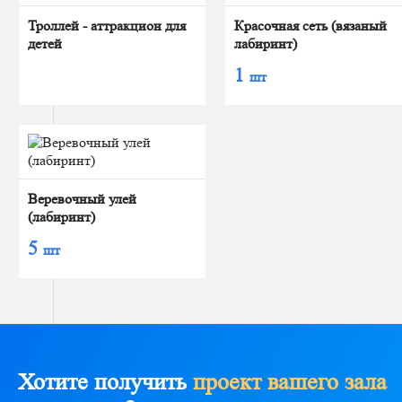
Троллей - аттракцион для
Красочная сеть (вязаный
детей
лабиринт)
1
шт
Веревочный улей
(лабиринт)
5
шт
Хотите получить
проект вашего зала