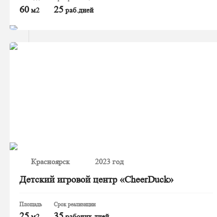
60
25
м2
раб.дней
Красноярск
2023 год
Детский игровой центр «CheerDuck»
Площадь
Срок реализиции
25
35
м2
рабочих дней