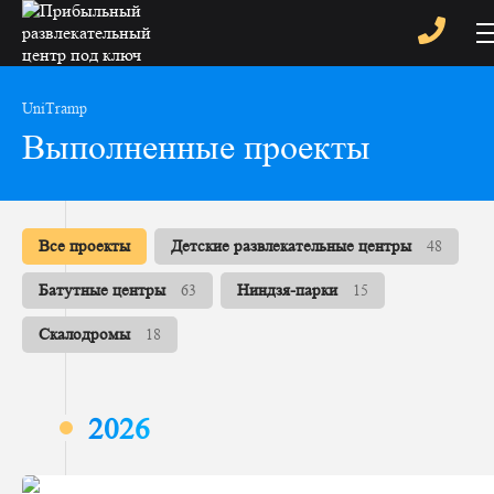
UniTramp
Выполненные проекты
Все проекты
Детские развлекательные центры
48
Батутные центры
63
Ниндзя-парки
15
Скалодромы
18
2026