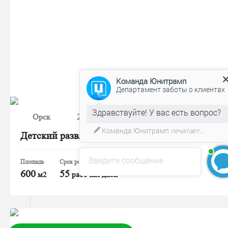
Команда Юнитрамп
Департамент заботы о клиентах
Команда Юнитрамп
печатает...
Орск
2026 год
Введите сообщение
Детский развлекательный центр «КОМЕТА»
Площадь
Срок реализации/Срок поставки
600
55
м2
рабочих дней
БЕСПЛАТНЫЙ 3D-проект