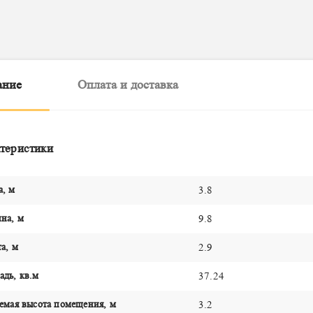
ание
Оплата и доставка
теристики
а, м
3.8
на, м
9.8
а, м
2.9
дь, кв.м
37.24
емая высота помещения, м
3.2