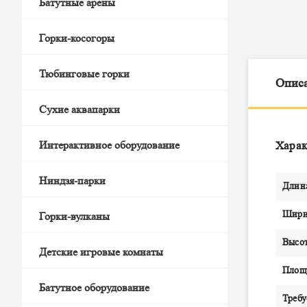
Батутные арены
Горки-косогоры
Тюбинговые горки
Опис
Сухие аквапарки
Интерактивное оборудование
Харак
Ниндзя-парки
Длин
Шири
Горки-вулканы
Высот
Детские игровые комнаты
Площа
Батутное оборудование
Требу