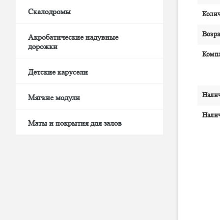
Скалодромы
Колич
Возра
Акробатические надувные
дорожки
Комп
Детские карусели
Нали
Мягкие модули
Налич
Маты и покрытия для залов