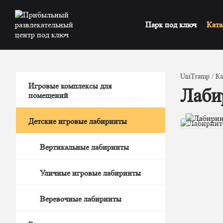
Парк под ключ
Ката
UniTramp
Ка
Игровые комплексы для
Лаби
помещений
Детские игровые лабиринты
Вертикальные лабиринты
Уличные игровые лабиринты
Веревочные лабиринты