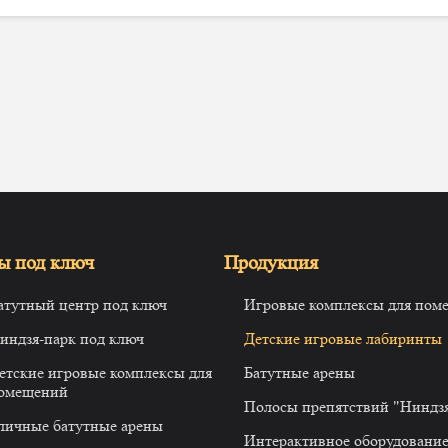
ы под ключ
Продукция
атутный центр под ключ
Игровые комплексы для пом
индзя-парк под ключ
Детские игровые лабиринты
етские игровые комплексы для
Батутные арены
омещений
Полосы препятствий "Ниндз
личные батутные арены
Интерактивное оборудовани