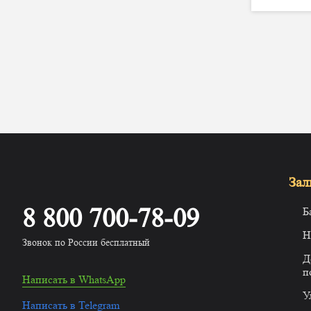
Зал
8 800 700-78-09
Б
Н
Звонок по России бесплатный
Д
п
Написать в WhatsApp
У
Написать в Telegram