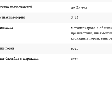
ество пользователей
до 25 чел
стная категория
5-12
лектация
металлокаркас с обшив
препятствия, пневмопуш
каскадные горки, винто
чие горки
есть
ие бассейна с шариками
есть