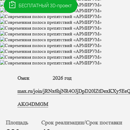
Омск
2026 год
max.ru/join/jRNx6hjNR4OJjDpD20lZtDexKXy5Ee
AKG4DMGM
Площадь
Срок реализации/Срок поставки