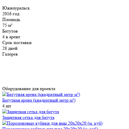
Южноуральск
2016 год
Площадь
75
м²
Батутов
4
в арене
Срок поставки
28
дней
Галерея
Оборудование для проекта
Батутная арена (квадратный метр м²)
4
шт
Защитная сетка для батута
Поролоновые кубики для ямы 20х20х20 (м. куб)